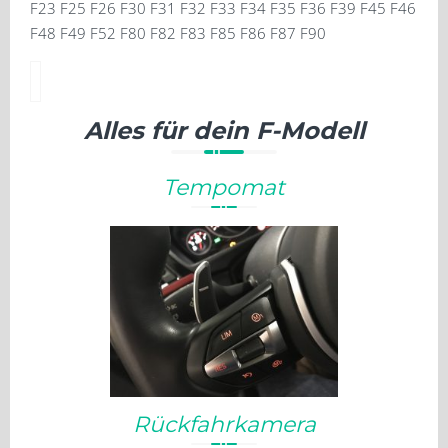
F23 F25 F26 F30 F31 F32 F33 F34 F35 F36 F39 F45 F46
F48 F49 F52 F80 F82 F83 F85 F86 F87 F90
Alles für dein F-Modell
Tempomat
Rückfahrkamera