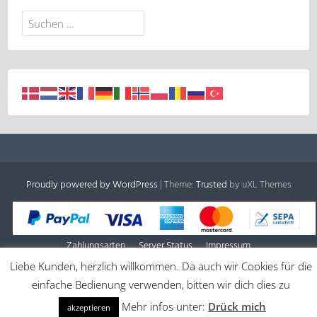
Suchen
nach:
Proudly powered by WordPress
|
Theme:
Trusted
by uXL Themes
Zahlungsarten
Server Status
Impressum
Liebe Kunden, herzlich willkommen. Da auch wir Cookies für die
einfache Bedienung verwenden, bitten wir dich dies zu
Mehr infos unter:
Drück mich
akzeptieren