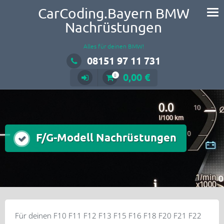
CarCoding.Bayern BMW
Nachrüstungen
Alles für deinen BMW!
08151 97 11 731
0,00 €
0
F/G-Modell Nachrüstungen
Für deinen F10 F11 F12 F13 F15 F16 F18 F20 F21 F22