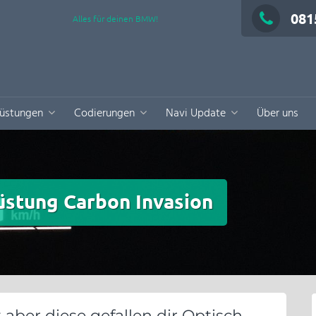
081
Alles für deinen BMW!
üstungen
Codierungen
Navi Update
Über uns
üstung Carbon Invasion
aber diese gefallen dir Optisch