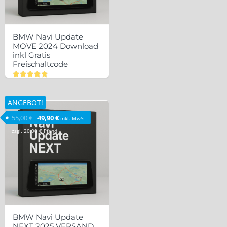
BMW Navi Update
MOVE 2024 Download
inkl Gratis
Freischaltcode
Bewertet
mit
5.00
ANGEBOT!
von 5
Ursprünglicher Preis war: 55,00 €
Aktueller Preis ist: 49,90 €.
55,00
€
49,90
€
inkl. MwSt
zzgl.
20,00
€
Pfand
BMW Navi Update
NEXT 2025 VERSAND