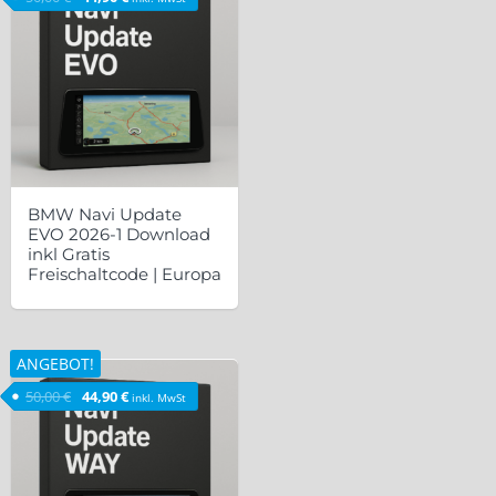
BMW Navi Update
EVO 2026-1 Download
inkl Gratis
Freischaltcode | Europa
ANGEBOT!
Ursprünglicher Preis war: 50,00 €
Aktueller Preis ist: 44,90 €.
50,00
€
44,90
€
inkl. MwSt