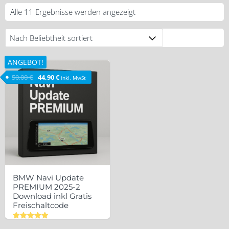
Nach
Alle 11 Ergebnisse werden angezeigt
Beliebtheit
sortiert
ANGEBOT!
Ursprünglicher Preis war: 50,00 €
Aktueller Preis ist: 44,90 €.
50,00
€
44,90
€
inkl. MwSt
BMW Navi Update
PREMIUM 2025-2
Download inkl Gratis
Freischaltcode
Bewertet