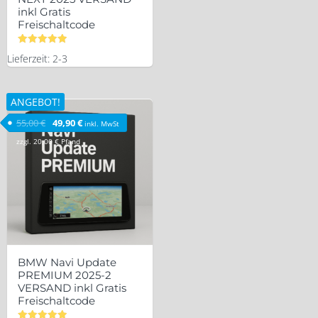
inkl Gratis
Freischaltcode
Bewertet
Lieferzeit: 2-3
mit
5.00
von 5
ANGEBOT!
Ursprünglicher Preis war: 55,00 €
Aktueller Preis ist: 49,90 €.
55,00
€
49,90
€
inkl. MwSt
zzgl.
20,00
€
Pfand
BMW Navi Update
PREMIUM 2025-2
VERSAND inkl Gratis
Freischaltcode