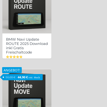
BMW Navi Update
ROUTE 2025 Download
inkl Gratis
Freischaltcode
Bewertet
mit
4.83
ANGEBOT!
von 5
Ursprünglicher Preis war: 50,00 €
Aktueller Preis ist: 44,90 €.
50,00
€
44,90
€
inkl. MwSt