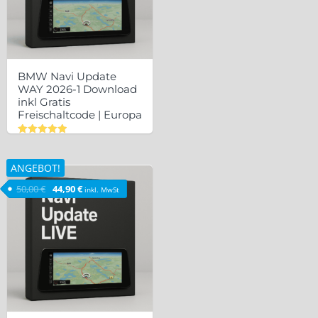
BMW Navi Update
WAY 2026-1 Download
inkl Gratis
Freischaltcode | Europa
Bewertet
mit
5.00
ANGEBOT!
von 5
Ursprünglicher Preis war: 50,00 €
Aktueller Preis ist: 44,90 €.
50,00
€
44,90
€
inkl. MwSt