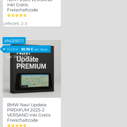
inkl Gratis
Freischaltcode
Bewertet
Lieferzeit: 2-3
mit
5.00
von 5
ANGEBOT!
Ursprünglicher Preis war: 55,00 €
Aktueller Preis ist: 49,90 €.
55,00
€
49,90
€
inkl. MwSt
zzgl.
20,00
€
Pfand
BMW Navi Update
PREMIUM 2025-2
VERSAND inkl Gratis
Freischaltcode