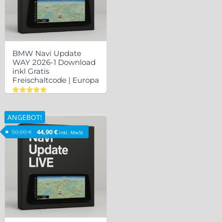
BMW Navi Update
WAY 2026-1 Download
inkl Gratis
Freischaltcode | Europa
Bewertet
mit
5.00
ANGEBOT!
von 5
Ursprünglicher Preis war: 50,00 €
Aktueller Preis ist: 44,90 €.
50,00
€
44,90
€
inkl. MwSt