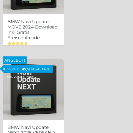
BMW Navi Update
MOVE 2024 Download
inkl Gratis
Freischaltcode
Bewertet
mit
5.00
ANGEBOT!
von 5
Ursprünglicher Preis war: 55,00 €
Aktueller Preis ist: 49,90 €.
55,00
€
49,90
€
inkl. MwSt
zzgl.
20,00
€
Pfand
BMW Navi Update
NEXT 2025 VERSAND