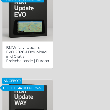
BMW Navi Update
EVO 2026-1 Download
inkl Gratis
Freischaltcode | Europa
ANGEBOT!
Ursprünglicher Preis war: 50,00 €
Aktueller Preis ist: 44,90 €.
50,00
€
44,90
€
inkl. MwSt