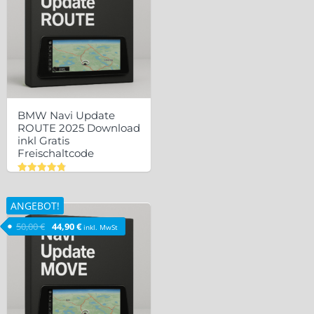
BMW Navi Update
ROUTE 2025 Download
inkl Gratis
Freischaltcode
Bewertet
mit
4.83
ANGEBOT!
von 5
Ursprünglicher Preis war: 50,00 €
Aktueller Preis ist: 44,90 €.
50,00
€
44,90
€
inkl. MwSt