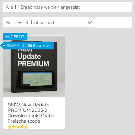
Nach
Alle 11 Ergebnisse werden angezeigt
Beliebtheit
sortiert
ANGEBOT!
Ursprünglicher Preis war: 50,00 €
Aktueller Preis ist: 44,90 €.
50,00
€
44,90
€
inkl. MwSt
BMW Navi Update
PREMIUM 2025-2
Download inkl Gratis
Freischaltcode
Bewertet