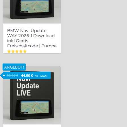
BMW Navi Update
WAY 2026-1 Download
inkl Gratis
Freischaltcode | Europa
Bewertet
mit
5.00
ANGEBOT!
von 5
Ursprünglicher Preis war: 50,00 €
Aktueller Preis ist: 44,90 €.
50,00
€
44,90
€
inkl. MwSt