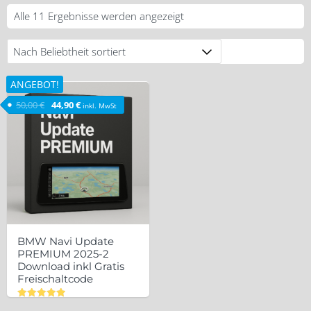
Nach
Alle 11 Ergebnisse werden angezeigt
Beliebtheit
sortiert
ANGEBOT!
Ursprünglicher Preis war: 50,00 €
Aktueller Preis ist: 44,90 €.
50,00
€
44,90
€
inkl. MwSt
BMW Navi Update
PREMIUM 2025-2
Download inkl Gratis
Freischaltcode
Bewertet