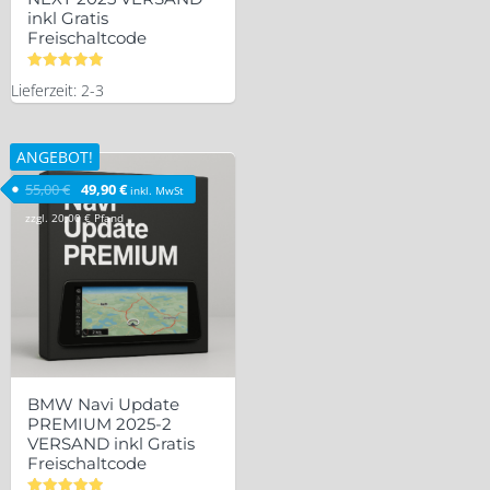
inkl Gratis
Freischaltcode
Bewertet
Lieferzeit: 2-3
mit
5.00
von 5
ANGEBOT!
Ursprünglicher Preis war: 55,00 €
Aktueller Preis ist: 49,90 €.
55,00
€
49,90
€
inkl. MwSt
zzgl.
20,00
€
Pfand
BMW Navi Update
PREMIUM 2025-2
VERSAND inkl Gratis
Freischaltcode