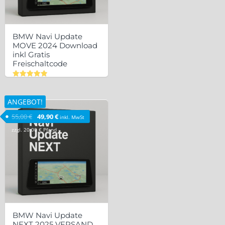
BMW Navi Update
MOVE 2024 Download
inkl Gratis
Freischaltcode
Bewertet
mit
5.00
ANGEBOT!
von 5
Ursprünglicher Preis war: 55,00 €
Aktueller Preis ist: 49,90 €.
55,00
€
49,90
€
inkl. MwSt
zzgl.
20,00
€
Pfand
BMW Navi Update
NEXT 2025 VERSAND