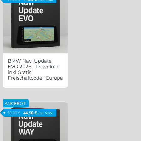
BMW Navi Update
EVO 2026-1 Download
inkl Gratis
Freischaltcode | Europa
ANGEBOT!
Ursprünglicher Preis war: 50,00 €
Aktueller Preis ist: 44,90 €.
50,00
€
44,90
€
inkl. MwSt