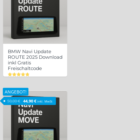
BMW Navi Update
ROUTE 2025 Download
inkl Gratis
Freischaltcode
Bewertet
mit
4.83
ANGEBOT!
von 5
Ursprünglicher Preis war: 50,00 €
Aktueller Preis ist: 44,90 €.
50,00
€
44,90
€
inkl. MwSt